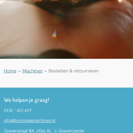
Home
»
Machines
»
Bestellen & retourneren
We helpen je graag!
0174 - 413 407
info@boonnaaimachines.nl
Gravenstraat 8A, 2691
AL,
's-
Gravenzande