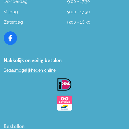
Donderdag
9:00 - 17:30
Vrijdag
9:00 - 17:30
Zaterdag
9:00 - 16:30
F
a
c
e
Makkelijk en veilig betalen
b
Betaalmogelijkheden online
o
o
k
Bestellen