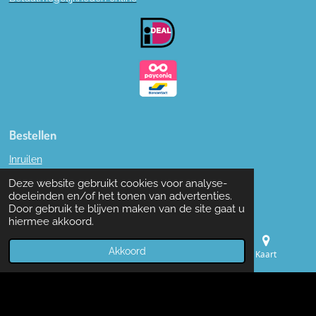
o
o
k
Bestellen
Inruilen
Deze website gebruikt cookies voor analyse-
Garantie
doeleinden en/of het tonen van advertenties.
Door gebruik te blijven maken van de site gaat u
Retourneren of ruilen
hiermee akkoord.
Algemene voorwaarden
Akkoord
E-mailadres
Telefoonnummer
Kaart
Privacy statement
© 2019 - 2022 W. en M. Boon naaimachines.