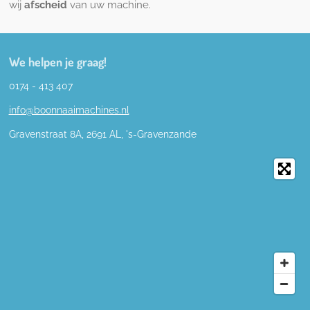
wij
afscheid
van uw machine.
We helpen je graag!
0174 - 413 407
info@boonnaaimachines.nl
Gravenstraat 8A, 2691
AL,
's-
Gravenzande