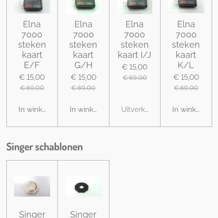
Elna
Elna
Elna
Elna
7000
7000
7000
7000
steken
steken
steken
steken
kaart
kaart
kaart I/J
kaart
E/F
G/H
K/L
€ 15,00
€ 15,00
€ 15,00
€ 15,00
€ 69,00
€ 69,00
€ 69,00
€ 69,00
In winkelwagen
In winkelwagen
Uitverkocht
In winkelwag
Singer schablonen
Singer
Singer