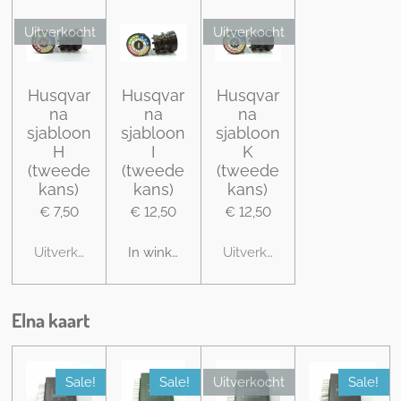
Uitverkocht
Uitverkocht
Husqvar
Husqvar
Husqvar
na
na
na
sjabloon
sjabloon
sjabloon
H
I
K
(tweede
(tweede
(tweede
kans)
kans)
kans)
€ 7,50
€ 12,50
€ 12,50
Uitverkocht
In winkelwagen
Uitverkocht
Elna kaart
Sale!
Sale!
Uitverkocht
Sale!