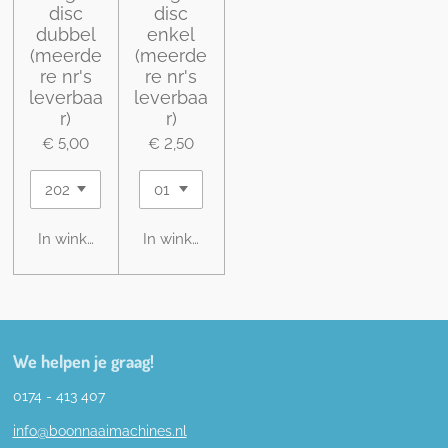
disc
disc
dubbel
enkel
(meerde
(meerde
re nr's
re nr's
leverbaa
leverbaa
r)
r)
€ 5,00
€ 2,50
In winkelwagen
In winkelwagen
We helpen je graag!
0174 - 413 407
info@boonnaaimachines.nl