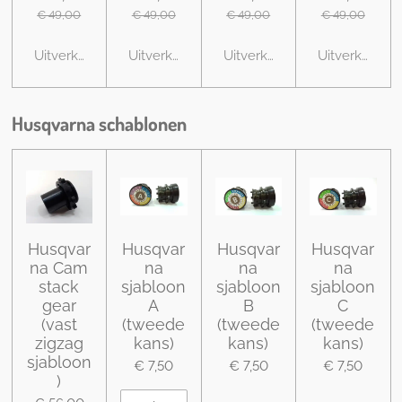
€ 49,00
€ 49,00
€ 49,00
€ 49,00
Uitverkocht
Uitverkocht
Uitverkocht
Uitverkocht
Husqvarna schablonen
Husqvar
Husqvar
Husqvar
Husqvar
na Cam
na
na
na
stack
sjabloon
sjabloon
sjabloon
gear
A
B
C
(vast
(tweede
(tweede
(tweede
zigzag
kans)
kans)
kans)
sjabloon
€ 7,50
€ 7,50
€ 7,50
)