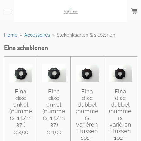
Ga
direct
naar
de
hoofdinhoud
Home
»
Accessoires
»
Stekenkaarten & sjablonen
Elna schablonen
Elna
Elna
Elna
Elna
disc
disc
disc
disc
enkel
enkel
dubbel
dubbel
(numme
(numme
(numme
(numme
rs: 1 t/m
rs: 1 t/m
rs
rs
37 )
37)
variëren
variëren
t tussen
t tussen
€ 3,00
€ 4,00
101 -
102 -