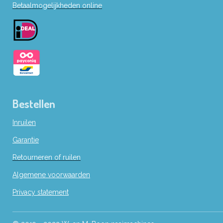
Betaalmogelijkheden online
o
o
k
Bestellen
Inruilen
Garantie
Retourneren of ruilen
Algemene voorwaarden
Privacy statement