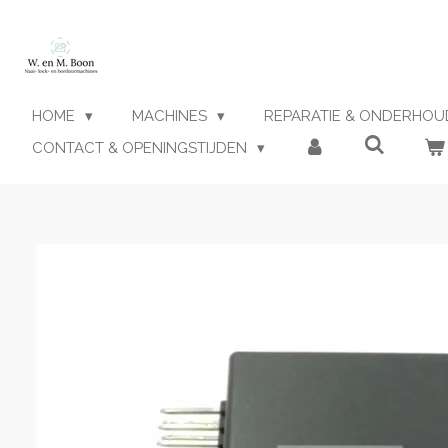
Ga
direct
naar
de
hoofdinhoud
HOME
MACHINES
REPARATIE & ONDERHO
CONTACT & OPENINGSTIJDEN