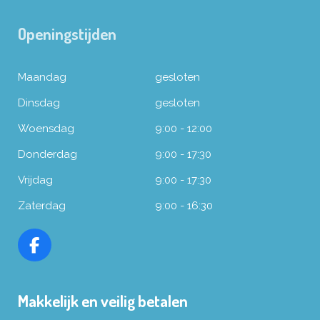
Openingstijden
Maandag
gesloten
Dinsdag
gesloten
Woensdag
9:00 - 12:00
Donderdag
9:00 - 17:30
Vrijdag
9:00 - 17:30
Zaterdag
9:00 - 16:30
F
a
c
Makkelijk en veilig betalen
e
b