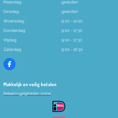
Maandag
gesloten
Dinsdag
gesloten
Woensdag
9:00 - 12:00
Donderdag
9:00 - 17:30
Vrijdag
9:00 - 17:30
Zaterdag
9:00 - 16:30
F
a
c
e
Makkelijk en veilig betalen
b
Betaalmogelijkheden online
o
o
k