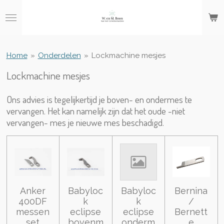
Ga
direct
naar
de
hoofdinhoud
Home
»
Onderdelen
»
Lockmachine mesjes
Lockmachine mesjes
Ons advies is tegelijkertijd je boven- en ondermes te
vervangen. Het kan namelijk zijn dat het oude -niet
vervangen- mes je nieuwe mes beschadigd.
Anker
Babyloc
Babyloc
Bernina
400DF
k
k
/
messen
eclipse
eclipse
Bernett
set
bovenm
onderm
e