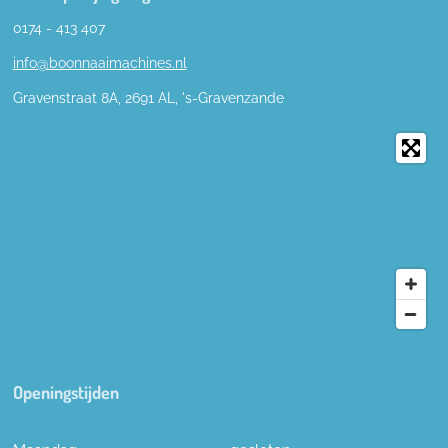
0174 - 413 407
info@boonnaaimachines.nl
Gravenstraat 8A, 2691
AL,
's-
Gravenzande
Openingstijden