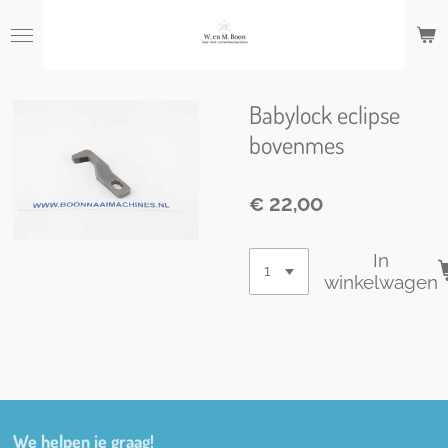
Ga
direct
naar
de
hoofdinhoud
Babylock eclipse
bovenmes
€ 22,00
In
winkelwagen
We helpen je graag!