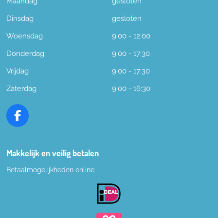
Maandag
gesloten
Dinsdag
gesloten
Woensdag
9:00 - 12:00
Donderdag
9:00 - 17:30
Vrijdag
9:00 - 17:30
Zaterdag
9:00 - 16:30
F
a
c
e
Makkelijk en veilig betalen
b
Betaalmogelijkheden online
o
o
k