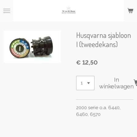
Ga
direct
naar
de
hoofdinhoud
Husqvarna sjabloon
I (tweedekans)
€ 12,50
In
winkelwagen
2000 serie o.a. 6440,
6460, 6570