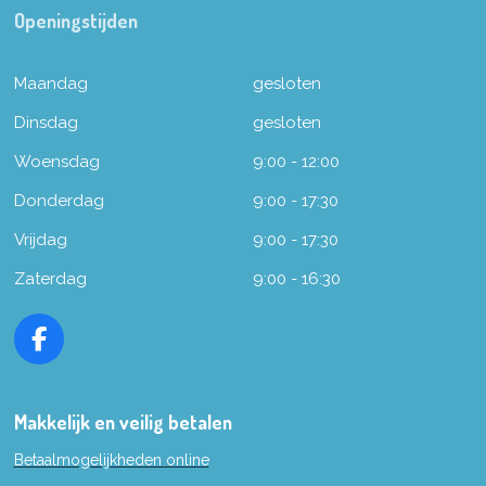
Openingstijden
Maandag
gesloten
Dinsdag
gesloten
Woensdag
9:00 - 12:00
Donderdag
9:00 - 17:30
Vrijdag
9:00 - 17:30
Zaterdag
9:00 - 16:30
F
a
c
e
Makkelijk en veilig betalen
b
Betaalmogelijkheden online
o