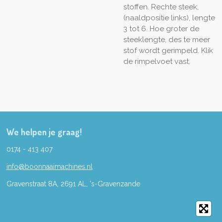
stoffen. Rechte steek,
(naaldpositie links), lengte
3 tot 6. Hoe groter de
steeklengte, des te meer
stof wordt gerimpeld. Klik
de rimpelvoet vast.
We helpen je graag!
0174 - 413 407
info@boonnaaimachines.nl
Gravenstraat 8A, 2691
AL,
's-
Gravenzande