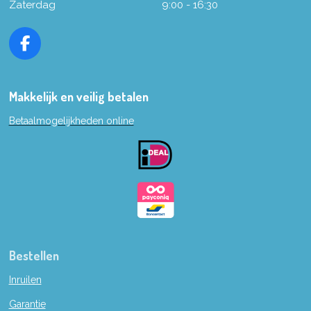
Zaterdag
9:00 - 16:30
F
a
c
e
Makkelijk en veilig betalen
b
Betaalmogelijkheden online
o
o
k
Bestellen
Inruilen
Garantie