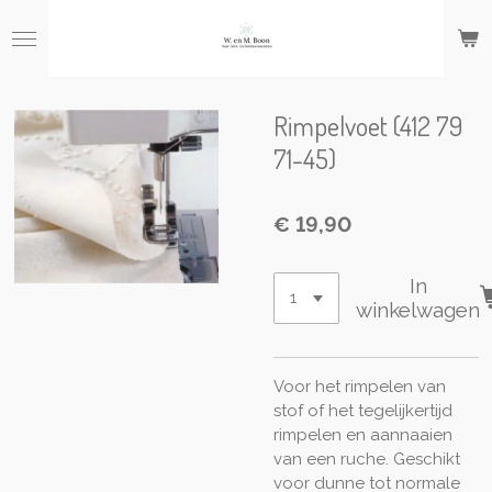
Ga
direct
naar
de
hoofdinhoud
Rimpelvoet (412 79
71-45)
€ 19,90
In
winkelwagen
Voor het rimpelen van
stof of het tegelijkertijd
rimpelen en aannaaien
van een ruche. Geschikt
voor dunne tot normale