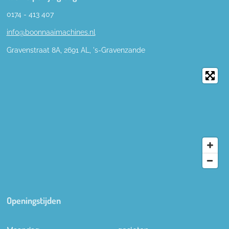
0174 - 413 407
info@boonnaaimachines.nl
Gravenstraat 8A, 2691
AL,
's-
Gravenzande
Openingstijden