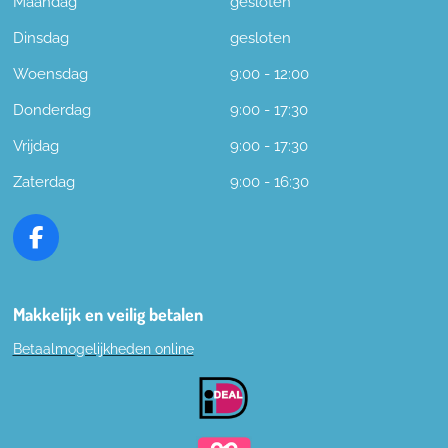
Maandag
gesloten
Dinsdag
gesloten
Woensdag
9:00 - 12:00
Donderdag
9:00 - 17:30
Vrijdag
9:00 - 17:30
Zaterdag
9:00 - 16:30
F
a
c
e
Makkelijk en veilig betalen
b
Betaalmogelijkheden online
o
o
k