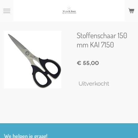
Ga
direct
naar
de
hoofdinhoud
Stoffenschaar 150
mm KAI 7150
€ 55,00
Uitverkocht
We helpen je graag!