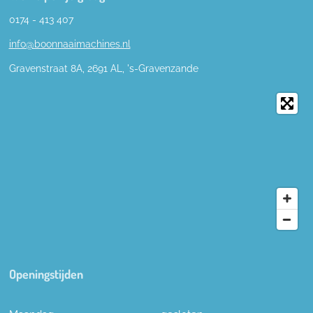
0174 - 413 407
info@boonnaaimachines.nl
Gravenstraat 8A, 2691
AL,
's-
Gravenzande
Openingstijden