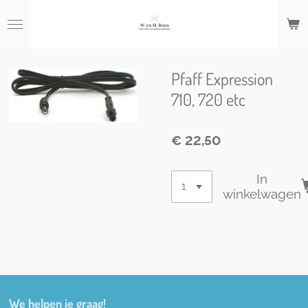
Ga
direct
naar
de
hoofdinhoud
Pfaff Expression
710, 720 etc
€ 22,50
In
winkelwagen
We helpen je graag!