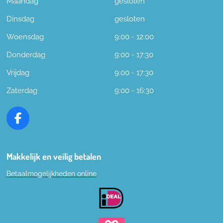
Maandag
gesloten
Dinsdag
gesloten
Woensdag
9:00 - 12:00
Donderdag
9:00 - 17:30
Vrijdag
9:00 - 17:30
Zaterdag
9:00 - 16:30
F
a
c
e
Makkelijk en veilig betalen
b
Betaalmogelijkheden online
o
o
k