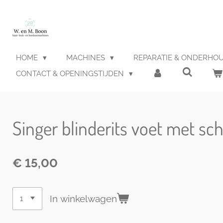
Ga
direct
naar
de
hoofdinhoud
HOME
MACHINES
REPARATIE & ONDERHO
CONTACT & OPENINGSTIJDEN
Singer blinderits voet met sc
€ 15,00
In winkelwagen