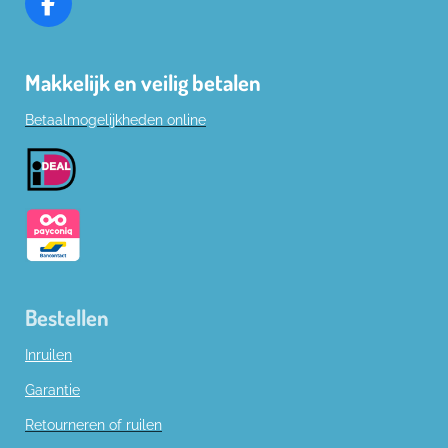
F
a
c
Makkelijk en veilig betalen
e
b
Betaalmogelijkheden online
o
o
k
Bestellen
Inruilen
Garantie
Retourneren of ruilen