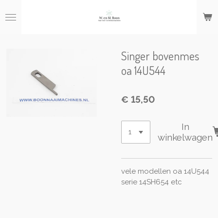
Ga
direct
naar
de
hoofdinhoud
Singer bovenmes
oa 14U544
€ 15,50
In
winkelwagen
vele modellen oa 14U544
serie 14SH654 etc