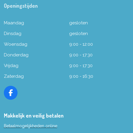
Openingstijden
Maandag
gesloten
Dinsdag
gesloten
Woensdag
9:00 - 12:00
Donderdag
9:00 - 17:30
Vrijdag
9:00 - 17:30
Zaterdag
9:00 - 16:30
F
a
c
e
Makkelijk en veilig betalen
b
Betaalmogelijkheden online
o