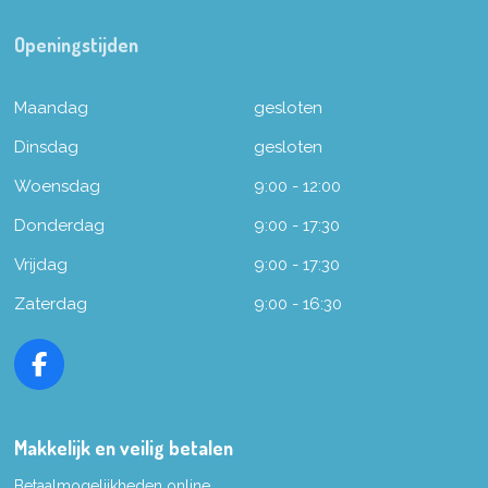
Openingstijden
Maandag
gesloten
Dinsdag
gesloten
Woensdag
9:00 - 12:00
Donderdag
9:00 - 17:30
Vrijdag
9:00 - 17:30
Zaterdag
9:00 - 16:30
F
a
c
e
Makkelijk en veilig betalen
b
Betaalmogelijkheden online