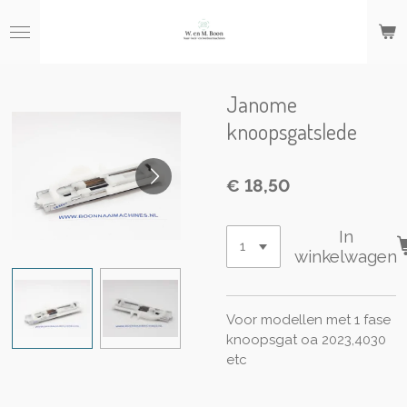
Ga
direct
naar
de
hoofdinhoud
Janome
knoopsgatslede
€ 18,50
In
winkelwagen
Voor modellen met 1 fase
knoopsgat oa 2023,4030
etc