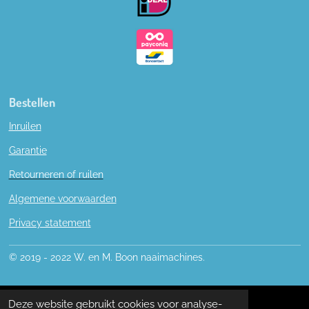
k
Bestellen
Inruilen
Garantie
Retourneren of ruilen
Algemene voorwaarden
Privacy statement
© 2019 - 2022 W. en M. Boon naaimachines.
Deze website gebruikt cookies voor analyse-