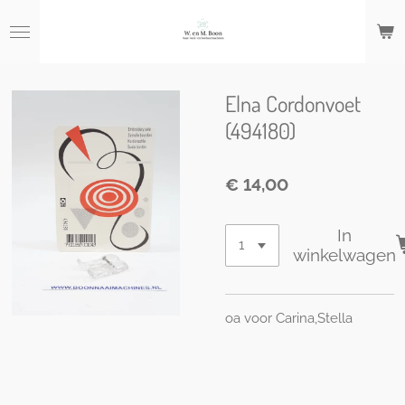
Ga
direct
naar
de
hoofdinhoud
Elna Cordonvoet
(494180)
€ 14,00
In
winkelwagen
oa voor Carina,Stella