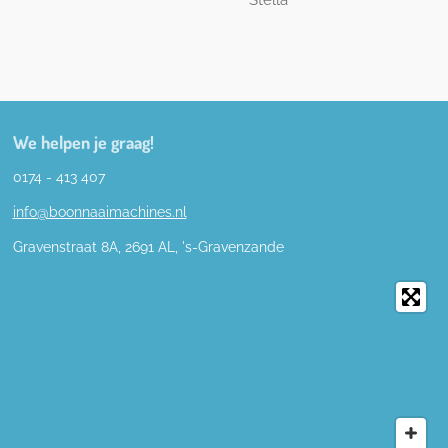
We helpen je graag!
0174 - 413 407
info@boonnaaimachines.nl
Gravenstraat 8A, 2691
AL,
's-
Gravenzande