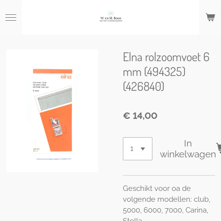
Ga
direct
naar
de
hoofdinhoud
Elna rolzoomvoet 6
mm (494325)
(426840)
€ 14,00
In
winkelwagen
Geschikt voor oa de
volgende modellen: club,
5000, 6000, 7000, Carina,
Stella