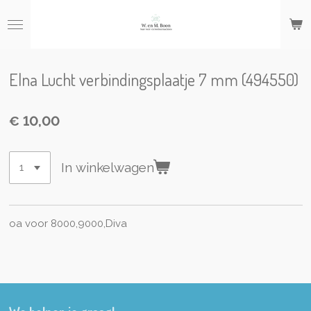
Ga
direct
naar
de
hoofdinhoud
Elna Lucht verbindingsplaatje 7 mm (494550)
€ 10,00
In winkelwagen
oa voor 8000,9000,Diva