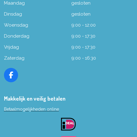
Maandag
gesloten
Dinsdag
gesloten
Woensdag
9:00 - 12:00
Donderdag
9:00 - 17:30
Vrijdag
9:00 - 17:30
Zaterdag
9:00 - 16:30
F
a
c
e
Makkelijk en veilig betalen
b
Betaalmogelijkheden online
o
o
k