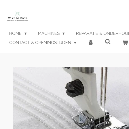
Ga
direct
naar
de
hoofdinhoud
HOME
MACHINES
REPARATIE & ONDERHO
CONTACT & OPENINGSTIJDEN