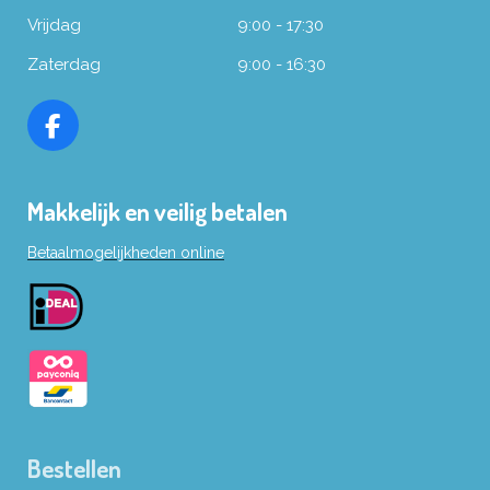
Vrijdag
9:00 - 17:30
Zaterdag
9:00 - 16:30
F
a
c
Makkelijk en veilig betalen
e
b
Betaalmogelijkheden online
o
o
k
Bestellen