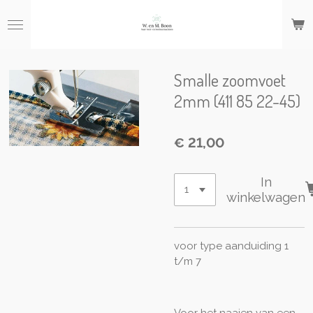
Ga
direct
naar
de
hoofdinhoud
Smalle zoomvoet
2mm (411 85 22-45)
€ 21,00
In
winkelwagen
voor type aanduiding 1
t/m 7
Voor het naaien van een