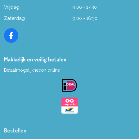
Vrijdag
9:00 - 17:30
Zaterdag
9:00 - 16:30
F
a
c
e
Makkelijk en veilig betalen
b
Betaalmogelijkheden online
o
o
k
Bestellen