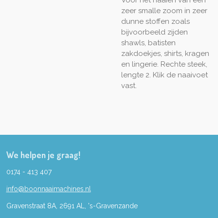
zeer smalle zoom in zeer
dunne stoffen zoals
bijvoorbeeld zijden
shawls, batisten
zakdoekjes, shirts, kragen
en lingerie. Rechte steek,
lengte 2. Klik de naaivoet
vast.
We helpen je graag!
0174 - 413 407
info@boonnaaimachines.nl
Gravenstraat 8A, 2691
AL,
's-
Gravenzande