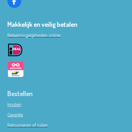
F
a
c
Makkelijk en veilig betalen
e
b
Betaalmogelijkheden online
o
o
k
Bestellen
Inruilen
Garantie
Retourneren of ruilen