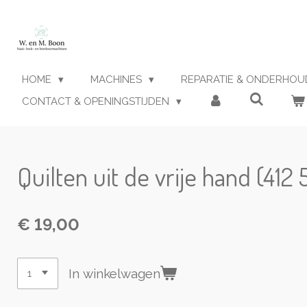
Ga
direct
naar
de
hoofdinhoud
HOME
MACHINES
REPARATIE & ONDERHO
CONTACT & OPENINGSTIJDEN
Quilten uit de vrije hand (412
€ 19,00
In winkelwagen