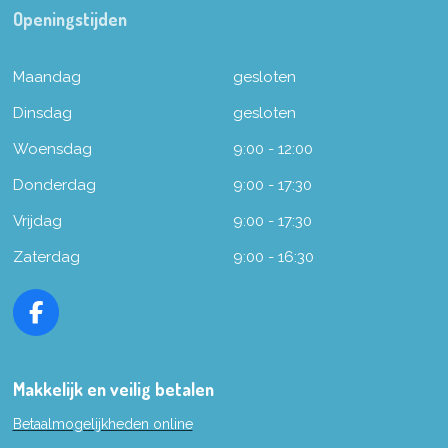
Openingstijden
Maandag
gesloten
Dinsdag
gesloten
Woensdag
9:00 - 12:00
Donderdag
9:00 - 17:30
Vrijdag
9:00 - 17:30
Zaterdag
9:00 - 16:30
F
a
c
e
Makkelijk en veilig betalen
b
Betaalmogelijkheden online
o