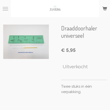
Ga
direct
naar
de
hoofdinhoud
Draaddoorhaler
universeel
€ 5,95
Uitverkocht
Twee stuks in één
verpakking.