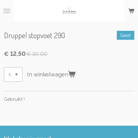
Ga
direct
naar
de
hoofdinhoud
Druppel stopvoet 290
Sale!
€ 12,50
€ 30,00
In winkelwagen
Gebruikt !