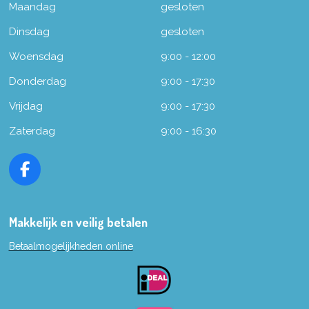
Maandag
gesloten
Dinsdag
gesloten
Woensdag
9:00 - 12:00
Donderdag
9:00 - 17:30
Vrijdag
9:00 - 17:30
Zaterdag
9:00 - 16:30
F
a
c
e
Makkelijk en veilig betalen
b
Betaalmogelijkheden online
o
o
k