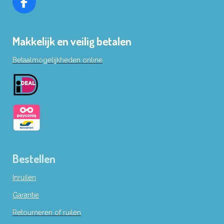
F
a
c
Makkelijk en veilig betalen
e
b
Betaalmogelijkheden online
o
o
k
Bestellen
Inruilen
Garantie
Retourneren of ruilen