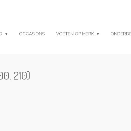
UD
OCCASIONS
VOETEN OP MERK
ONDERD
00, 210)