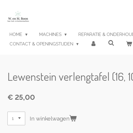
Ga
direct
naar
de
hoofdinhoud
HOME
MACHINES
REPARATIE & ONDERHO
CONTACT & OPENINGSTIJDEN
Lewenstein verlengtafel (16, 1
€ 25,00
In winkelwagen