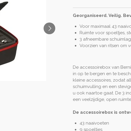
Georganiseerd. Veilig. Bev
Voor maximaal 43 naaiv
Ruimte voor spoeltjes, s
3 afneembare schuimla
Voorzien van ritsen om 
De accessoirebox van Berni
in op te bergen en te besch
kleine accessoires, zodat a
schuimvulling en een stevi
u ook naartoe gaat. De 3 i
een veelzijdige, open ruimte
De accessoirebox is ontw
43 naaivoeten
9 spoeltjes