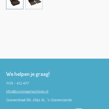
We helpen je graag!
0174 - 413 407
info@boonnaaimachines.nl
Gravenstraat 8A, 2691
AL,
's-
Gravenzande