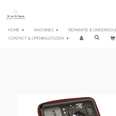
Ga
direct
naar
de
hoofdinhoud
HOME
MACHINES
REPARATIE & ONDERHO
CONTACT & OPENINGSTIJDEN