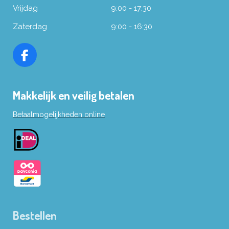
Vrijdag
9:00 - 17:30
Zaterdag
9:00 - 16:30
F
a
c
Makkelijk en veilig betalen
e
b
Betaalmogelijkheden online
o
o
k
Bestellen