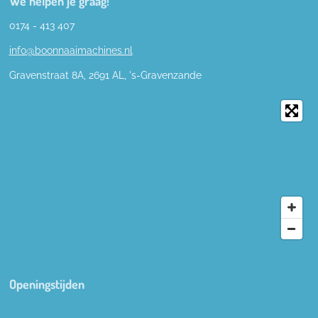
We helpen je graag!
0174 - 413 407
info@boonnaaimachines.nl
Gravenstraat 8A, 2691
AL,
's-
Gravenzande
Openingstijden