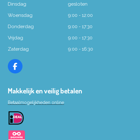
Dinsdag
gesloten
Woensdag
9:00 - 12:00
Donderdag
9:00 - 17:30
Vrijdag
9:00 - 17:30
Zaterdag
9:00 - 16:30
F
a
c
Makkelijk en veilig betalen
e
b
Betaalmogelijkheden online
o
o
k