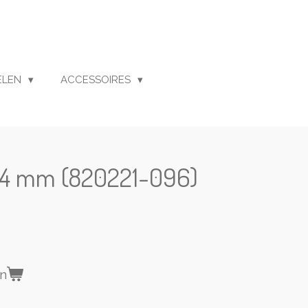
ELEN
ACCESSOIRES
 4 mm (820221-096)
en