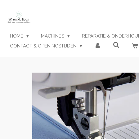
Ga
direct
naar
de
hoofdinhoud
HOME
MACHINES
REPARATIE & ONDERHO
CONTACT & OPENINGSTIJDEN