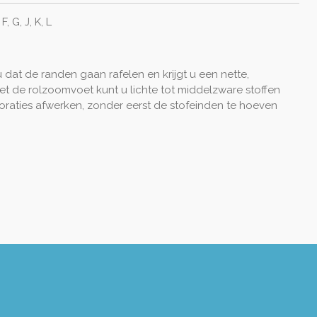
, G, J, K, L
dat de randen gaan rafelen en krijgt u
een nette,
t de rolzoomvoet kunt u lichte
tot middelzware stoffen
oraties afwerken,
zonder eerst de stofeinden te hoeven