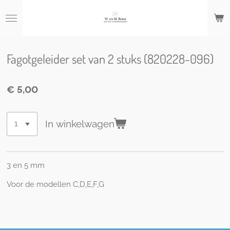
Ga
direct
naar
de
hoofdinhoud
Fagotgeleider set van 2 stuks (820228-096)
€ 5,00
In winkelwagen
3 en 5 mm
Voor de modellen C,D,E,F,G