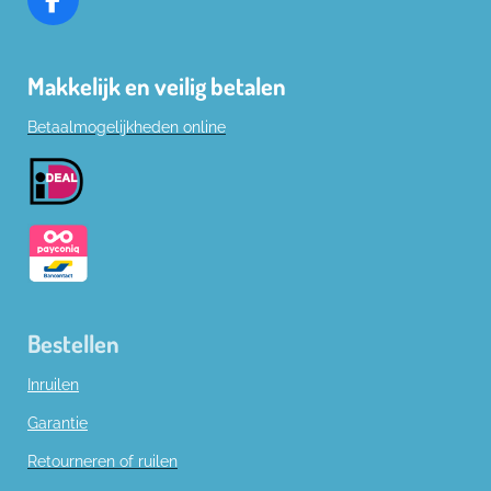
F
a
c
Makkelijk en veilig betalen
e
b
Betaalmogelijkheden online
o
o
k
Bestellen
Inruilen
Garantie
Retourneren of ruilen