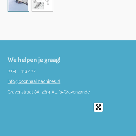
We helpen je graag!
0174 - 413 407
info@boonnaaimachines.nl
Gravenstraat 8A, 2691
AL,
's-
Gravenzande