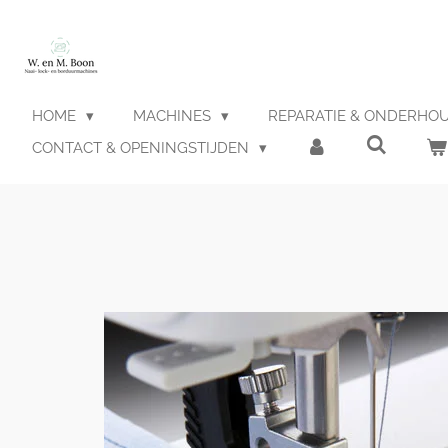
Ga
direct
naar
de
hoofdinhoud
HOME
MACHINES
REPARATIE & ONDERHO
CONTACT & OPENINGSTIJDEN