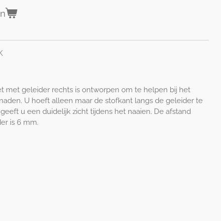
en
K
et met geleider rechts is ontworpen om te
helpen bij het
naden. U hoeft alleen maar
de stofkant langs de geleider te
 geeft u
een duidelijk zicht tijdens het naaien. De afstand
der is 6 mm.