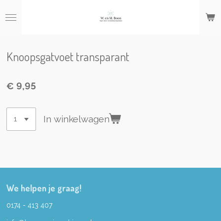
Ga
direct
naar
de
hoofdinhoud
Knoopsgatvoet transparant
€ 9,95
In winkelwagen
We helpen je graag!
0174 - 413 407