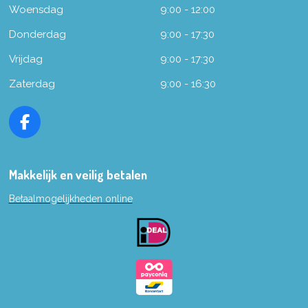
Woensdag
9:00 - 12:00
Donderdag
9:00 - 17:30
Vrijdag
9:00 - 17:30
Zaterdag
9:00 - 16:30
F
a
c
e
Makkelijk en veilig betalen
b
Betaalmogelijkheden online
o
o
k