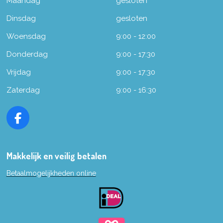
Maandag
gesloten
Dinsdag
gesloten
Woensdag
9:00 - 12:00
Donderdag
9:00 - 17:30
Vrijdag
9:00 - 17:30
Zaterdag
9:00 - 16:30
F
a
c
e
Makkelijk en veilig betalen
b
Betaalmogelijkheden online
o
o
k