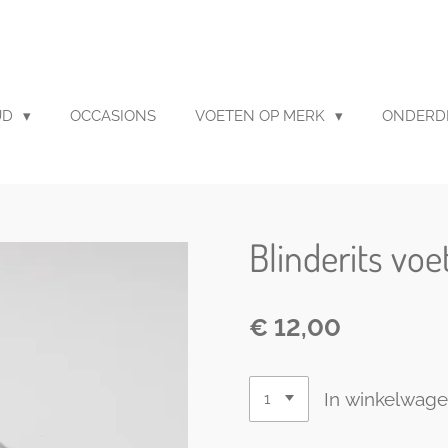
UD
OCCASIONS
VOETEN OP MERK
ONDERD
Blinderits voe
€ 12,00
In winkelwag