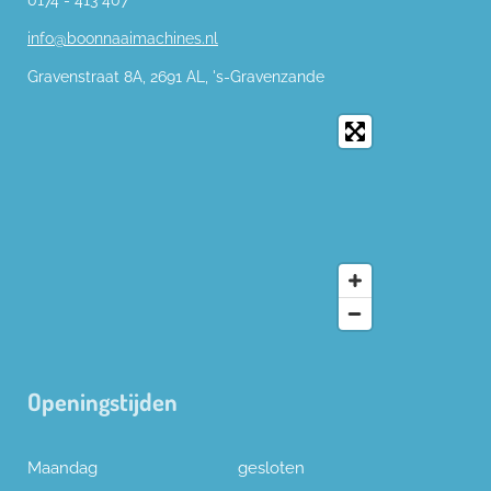
info@boonnaaimachines.nl
Gravenstraat 8A, 2691
AL,
's-
Gravenzande
Openingstijden
Maandag
gesloten