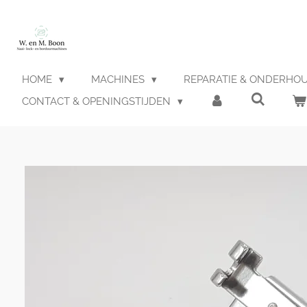
Ga
direct
naar
de
hoofdinhoud
HOME
MACHINES
REPARATIE & ONDERHO
CONTACT & OPENINGSTIJDEN