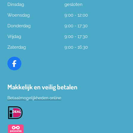
Dinsdag
gesloten
Woensdag
9:00 - 12:00
Donderdag
9:00 - 17:30
Vrijdag
9:00 - 17:30
Zaterdag
9:00 - 16:30
F
a
c
Makkelijk en veilig betalen
e
b
Betaalmogelijkheden online
o
o
k