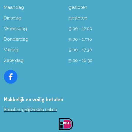
Maandag
gesloten
Dinsdag
gesloten
Woensdag
9:00 - 12:00
Donderdag
9:00 - 17:30
Vrijdag
9:00 - 17:30
Zaterdag
9:00 - 16:30
F
a
c
e
Makkelijk en veilig betalen
b
Betaalmogelijkheden online
o
o
k