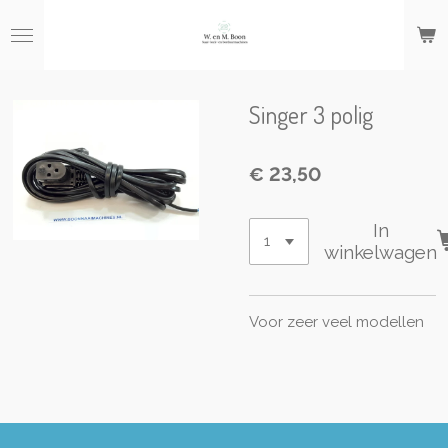
Ga
direct
naar
de
hoofdinhoud
Singer 3 polig
€ 23,50
In
winkelwagen
Voor zeer veel modellen