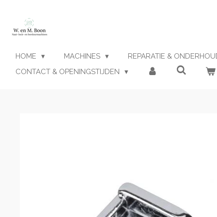
Ga
direct
naar
de
hoofdinhoud
HOME
MACHINES
REPARATIE & ONDERHO
CONTACT & OPENINGSTIJDEN