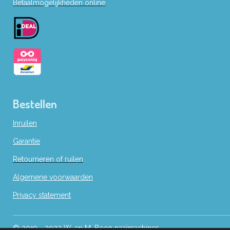
Betaalmogelijkheden online
o
o
k
Bestellen
Inruilen
Garantie
Retourneren of ruilen
Algemene voorwaarden
Privacy statement
© 2019 - 2022 W. en M. Boon naaimachines.