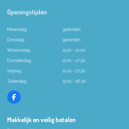
Openingstijden
Maandag
gesloten
Dinsdag
gesloten
Woensdag
9:00 - 12:00
Donderdag
9:00 - 17:30
Vrijdag
9:00 - 17:30
Zaterdag
9:00 - 16:30
F
a
c
Makkelijk en veilig betalen
e
b