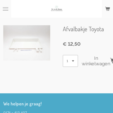
Ga
direct
naar
de
hoofdinhoud
Afvalbakje Toyota
€ 12,50
In
winkelwagen
We helpen je graag!
0174 - 413 407