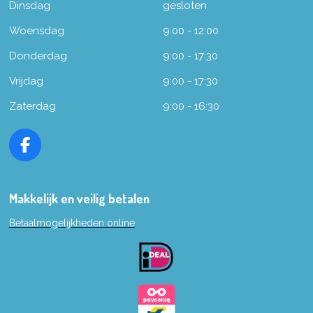
Dinsdag
gesloten
Woensdag
9:00 - 12:00
Donderdag
9:00 - 17:30
Vrijdag
9:00 - 17:30
Zaterdag
9:00 - 16:30
F
a
c
e
Makkelijk en veilig betalen
b
Betaalmogelijkheden online
o
o
k