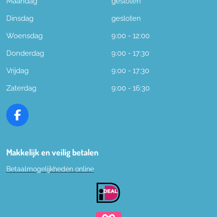
Maandag
gesloten
Dinsdag
gesloten
Woensdag
9:00 - 12:00
Donderdag
9:00 - 17:30
Vrijdag
9:00 - 17:30
Zaterdag
9:00 - 16:30
F
a
c
e
Makkelijk en veilig betalen
b
Betaalmogelijkheden online
o
o
k