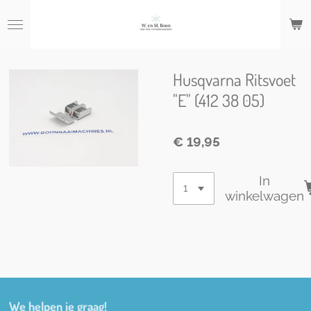
Ga
direct
naar
de
hoofdinhoud
Husqvarna Ritsvoet
"E" (412 38 05)
€ 19,95
In
winkelwagen
We helpen je graag!