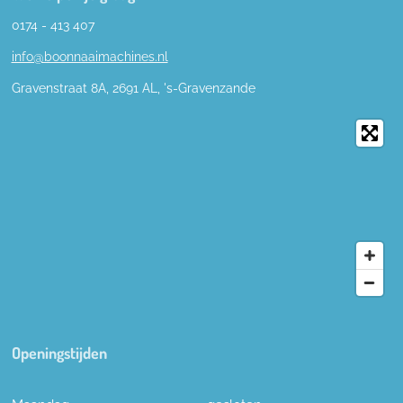
0174 - 413 407
info@boonnaaimachines.nl
Gravenstraat 8A, 2691
AL,
's-
Gravenzande
Openingstijden