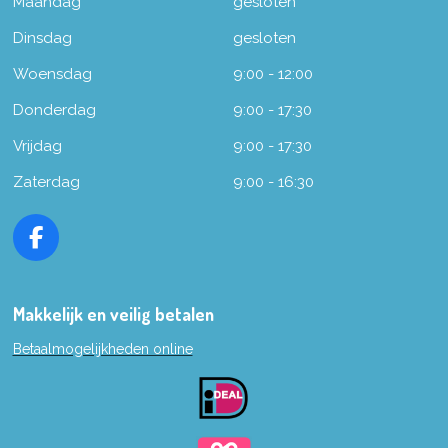
Maandag
gesloten
Dinsdag
gesloten
Woensdag
9:00 - 12:00
Donderdag
9:00 - 17:30
Vrijdag
9:00 - 17:30
Zaterdag
9:00 - 16:30
F
a
c
e
Makkelijk en veilig betalen
b
Betaalmogelijkheden online
o
o
k