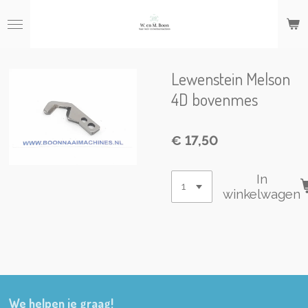
Ga
direct
naar
de
hoofdinhoud
Lewenstein Melson
4D bovenmes
€ 17,50
In
winkelwagen
We helpen je graag!