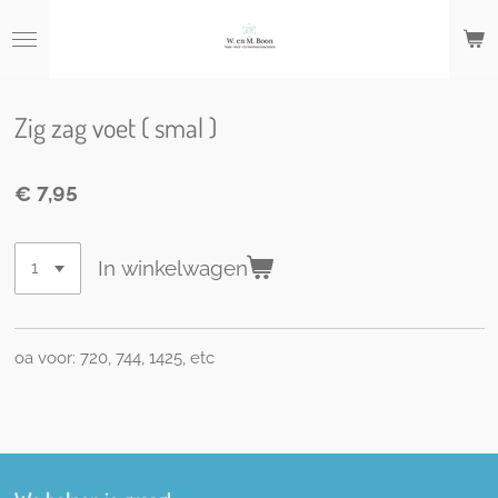
Ga
direct
naar
de
hoofdinhoud
Zig zag voet ( smal )
€ 7,95
In winkelwagen
oa voor: 720, 744, 1425, etc