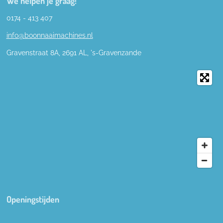
We helpen je graag!
0174 - 413 407
info@boonnaaimachines.nl
Gravenstraat 8A, 2691
AL,
's-
Gravenzande
Openingstijden