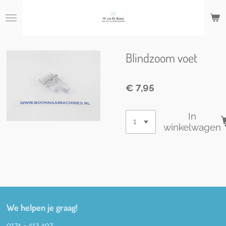
Ga
direct
naar
de
hoofdinhoud
Blindzoom voet
€ 7,95
In
winkelwagen
We helpen je graag!
0174 - 413 407