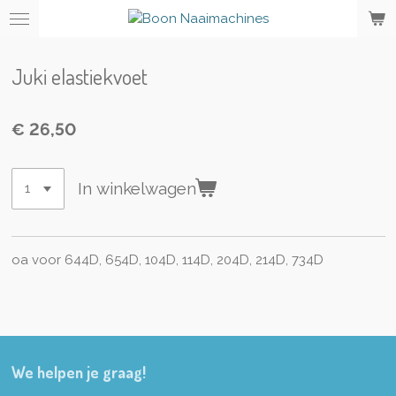
Ga
direct
naar
Juki elastiekvoet
de
hoofdinhoud
€ 26,50
In winkelwagen
oa voor 644D, 654D, 104D, 114D, 204D, 214D, 734D
We helpen je graag!