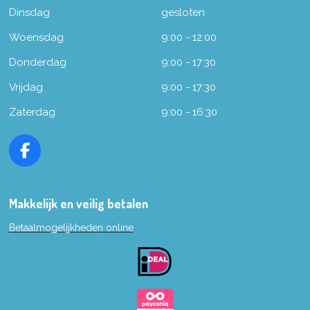
Dinsdag
gesloten
Woensdag
9:00 - 12:00
Donderdag
9:00 - 17:30
Vrijdag
9:00 - 17:30
Zaterdag
9:00 - 16:30
F
a
c
e
Makkelijk en veilig betalen
b
Betaalmogelijkheden online
o
o
k