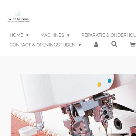
Ga
direct
naar
de
hoofdinhoud
HOME
MACHINES
REPARATIE & ONDERHO
CONTACT & OPENINGSTIJDEN