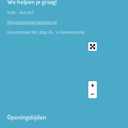
We helpen je graag!
0174 - 413 407
info@boonnaaimachines.nl
Gravenstraat 8A, 2691
AL,
's-
Gravenzande
Openingstijden