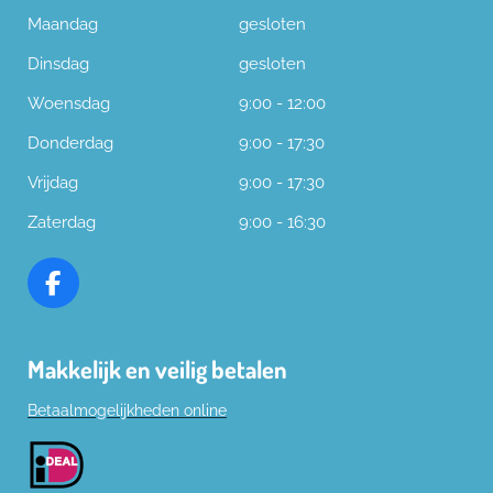
Maandag
gesloten
Dinsdag
gesloten
Woensdag
9:00 - 12:00
Donderdag
9:00 - 17:30
Vrijdag
9:00 - 17:30
Zaterdag
9:00 - 16:30
F
a
c
Makkelijk en veilig betalen
e
b
Betaalmogelijkheden online
o
o
k