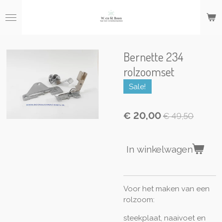
Ga
direct
naar
de
hoofdinhoud
Bernette 234
rolzoomset
Sale!
€ 20,00
€ 49,50
In winkelwagen
Voor het maken van een
rolzoom:
steekplaat, naaivoet en