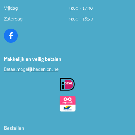
Vrijdag
9:00 - 17:30
Zaterdag
9:00 - 16:30
F
a
c
e
Makkelijk en veilig betalen
b
Betaalmogelijkheden online
o
o
k
Bestellen