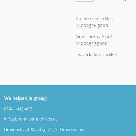
Kleine riem artikel
nr:001.528.5000
Grote riem artikel
nr:001.527.5000
Tweede kans artikel
We helpen je graag!
0174 - 413 407
info@boonnaaimachines.nl
Gravenstraat 8A, 2691
AL,
's-
Gravenzande