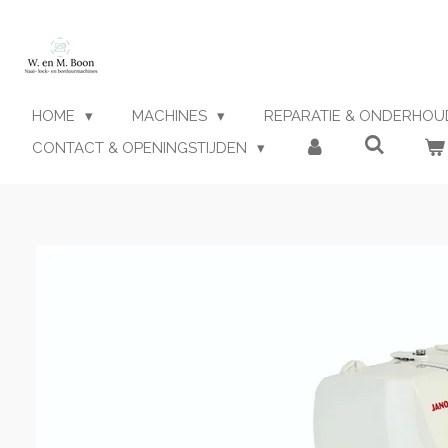
Ga
direct
naar
de
hoofdinhoud
HOME
MACHINES
REPARATIE & ONDERHO
CONTACT & OPENINGSTIJDEN