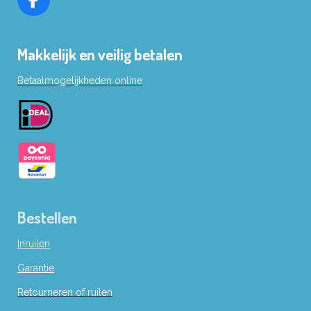
F
a
c
Makkelijk en veilig betalen
e
b
Betaalmogelijkheden online
o
o
k
Bestellen
Inruilen
Garantie
Retourneren of ruilen