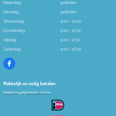
Maandag
gesloten
Dinsdag
gesloten
Woensdag
9:00 - 12:00
Donderdag
9:00 - 17:30
Vrijdag
9:00 - 17:30
Zaterdag
9:00 - 16:30
F
a
c
e
Makkelijk en veilig betalen
b
Betaalmogelijkheden online
o
o
k