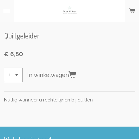
Ga
direct
naar
de
hoofdinhoud
Quiltgeleider
€ 6,50
In winkelwagen
Nuttig wanneer u rechte lijnen bij quilten