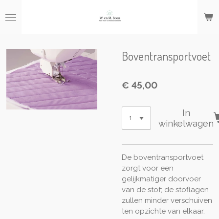
Ga
direct
naar
de
hoofdinhoud
Boventransportvoet
€ 45,00
In
winkelwagen
De boventransportvoet
zorgt voor een
gelijkmatiger doorvoer
van de stof; de stoflagen
zullen minder verschuiven
ten opzichte van elkaar.