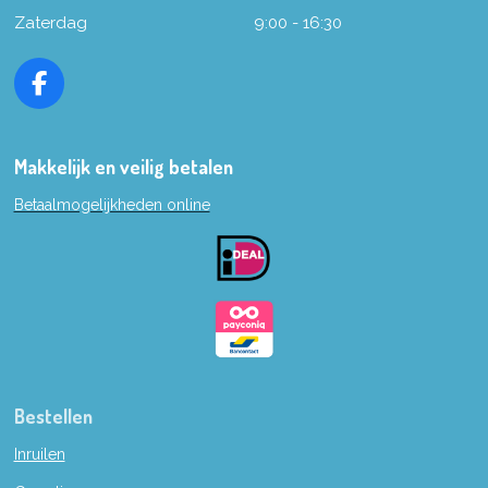
Zaterdag
9:00 - 16:30
F
a
c
e
Makkelijk en veilig betalen
b
Betaalmogelijkheden online
o
o
k
Bestellen
Inruilen