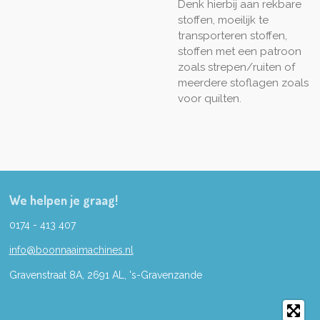
Denk hierbij aan rekbare
stoffen, moeilijk te
transporteren stoffen,
stoffen met een patroon
zoals strepen/ruiten of
meerdere stoflagen zoals
voor quilten.
We helpen je graag!
0174 - 413 407
info@boonnaaimachines.nl
Gravenstraat 8A, 2691
AL,
's-
Gravenzande