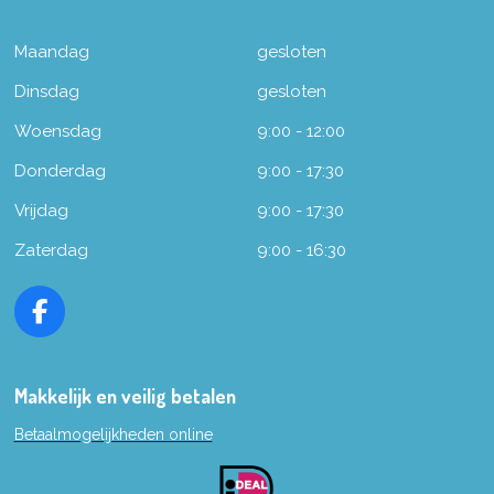
Maandag
gesloten
Dinsdag
gesloten
Woensdag
9:00 - 12:00
Donderdag
9:00 - 17:30
Vrijdag
9:00 - 17:30
Zaterdag
9:00 - 16:30
F
a
c
e
Makkelijk en veilig betalen
b
Betaalmogelijkheden online
o
o
k