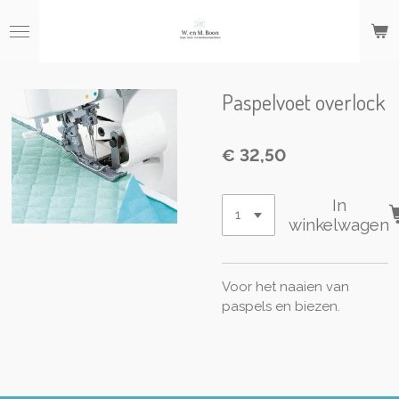
Ga
direct
naar
de
hoofdinhoud
Paspelvoet overlock
€ 32,50
In
winkelwagen
Voor het naaien van
paspels en biezen.