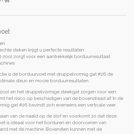
voet
pen
chte steken krijgt u perfecte resultaten
zool zorgt voor een aantrekkelijk borduurresultaat.
achines
uctie is de borduurvoet met druppelvormig gat #26 de
optimale steun en mooie borduurresultaten.
zool en het druppelvormige steekgat zorgen voor een
t het risico op beschadigen van de bovendraad af. In de
mig gat #26 bevindt zich eveneens een verticale veer.
aan van de naald op de stof en voorkomt zo dat deze
oet is ideaal voor het borduren en doorvoeren van
e hand met de machine. Bovendien kunnen met de