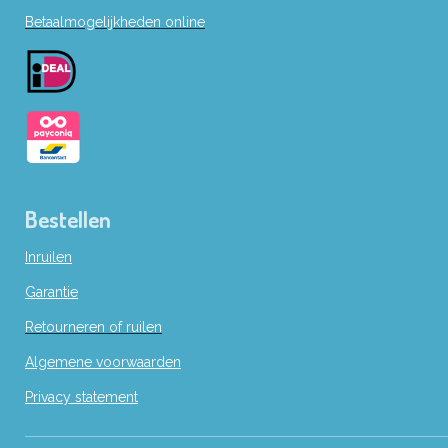
b
Betaalmogelijkheden online
o
o
k
Bestellen
Inruilen
Garantie
Retourneren of ruilen
Algemene voorwaarden
Privacy statement