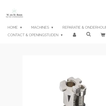
Ga
direct
naar
de
hoofdinhoud
HOME
MACHINES
REPARATIE & ONDERHO
CONTACT & OPENINGSTIJDEN