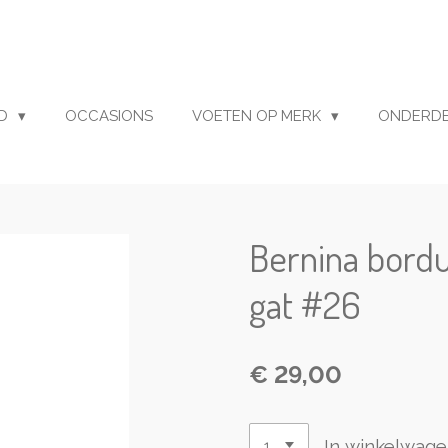
UD
OCCASIONS
VOETEN OP MERK
ONDERD
Bernina bord
gat #26
€ 29,00
In winkelwag