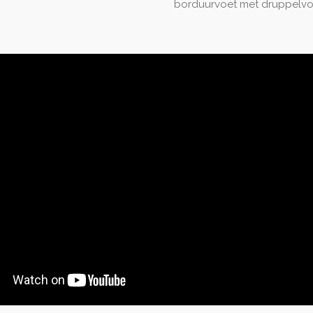
borduurvoet met druppelvor