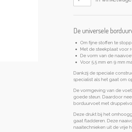
De universele borduur
Om fijne stoffen te stop
Met de steekplaat voor re
De vorm van de naaivoet-
Voor 5,5 mm en 9 mm m
Dankzij de speciale constr
specialist als het gaat om 
De vormgeving van de voet
goede steun. Daardoor neem
borduurvoet met druppelvor
Deze drukt bij het omhoogg
gaat fladderen. Deze naaiv
naaitechnieken uit de vrij