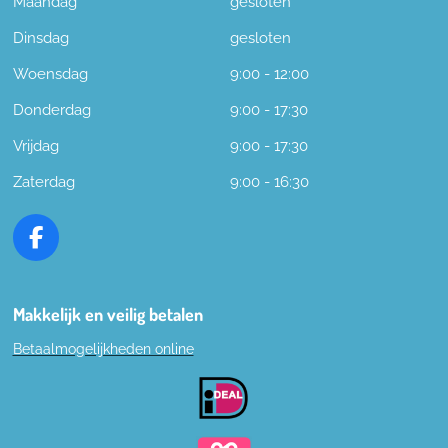
Maandag
gesloten
Dinsdag
gesloten
Woensdag
9:00 - 12:00
Donderdag
9:00 - 17:30
Vrijdag
9:00 - 17:30
Zaterdag
9:00 - 16:30
F
a
c
e
Makkelijk en veilig betalen
b
Betaalmogelijkheden online
o
o
k