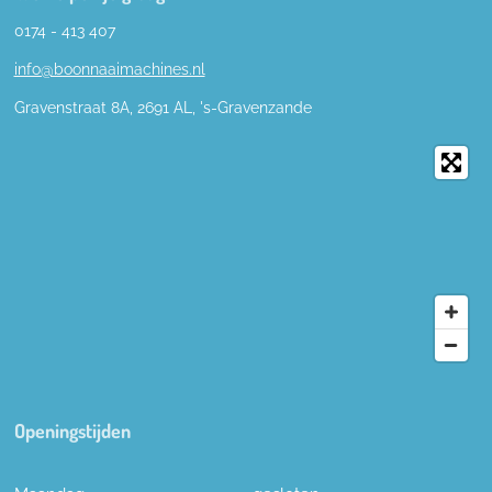
0174 - 413 407
info@boonnaaimachines.nl
Gravenstraat 8A, 2691
AL,
's-
Gravenzande
Openingstijden