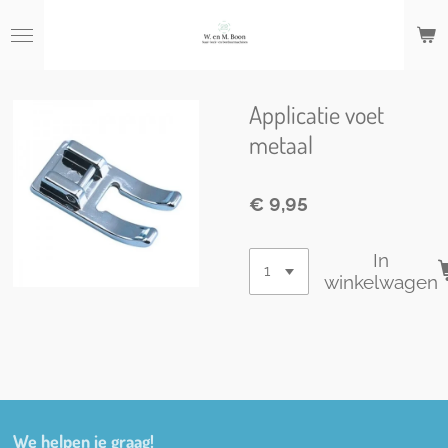
Ga
direct
naar
de
hoofdinhoud
Applicatie voet
metaal
€ 9,95
In
winkelwagen
We helpen je graag!