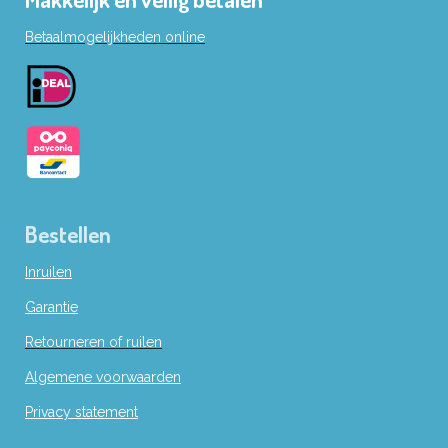
b
Betaalmogelijkheden online
o
o
k
Bestellen
Inruilen
Garantie
Retourneren of ruilen
Algemene voorwaarden
Privacy statement