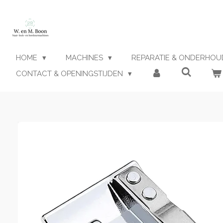
Ga
direct
naar
de
hoofdinhoud
HOME
MACHINES
REPARATIE & ONDERHO
CONTACT & OPENINGSTIJDEN