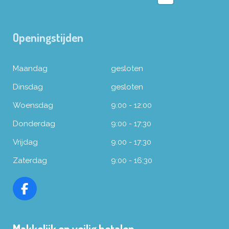
Openingstijden
Maandag
gesloten
Dinsdag
gesloten
Woensdag
9:00 - 12:00
Donderdag
9:00 - 17:30
Vrijdag
9:00 - 17:30
Zaterdag
9:00 - 16:30
F
a
c
Makkelijk en veilig betalen
e