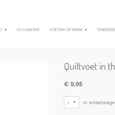
UD
OCCASIONS
VOETEN OP MERK
ONDERD
Quiltvoet in t
€ 9,95
In winkelwag