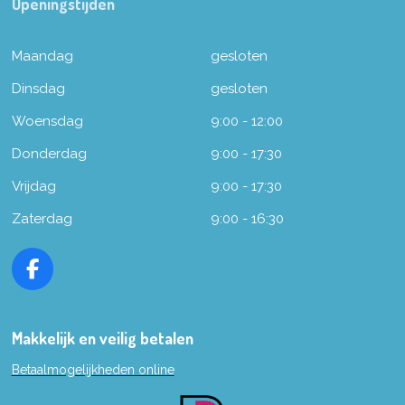
Openingstijden
Maandag
gesloten
Dinsdag
gesloten
Woensdag
9:00 - 12:00
Donderdag
9:00 - 17:30
Vrijdag
9:00 - 17:30
Zaterdag
9:00 - 16:30
F
a
c
e
Makkelijk en veilig betalen
b
Betaalmogelijkheden online
o
o