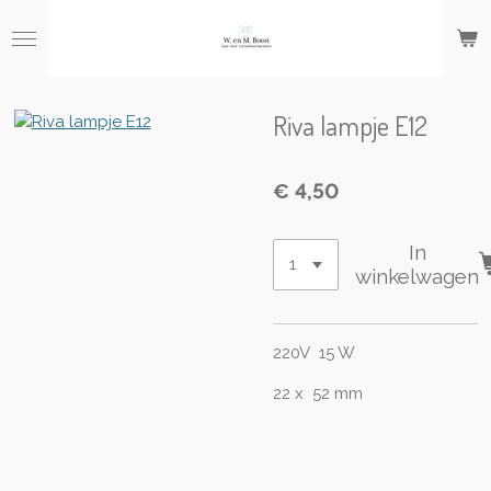
Ga
direct
naar
de
hoofdinhoud
Riva lampje E12
€ 4,50
In
winkelwagen
220V 15 W
22 x 52 mm