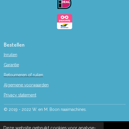
k
Bestellen
Inruilen
Garantie
Retourneren of ruilen
Algemene voorwaarden
Privacy statement
© 2019 - 2022 W. en M. Boon naaimachines.
Deze website gebruikt cookies voor analyse-