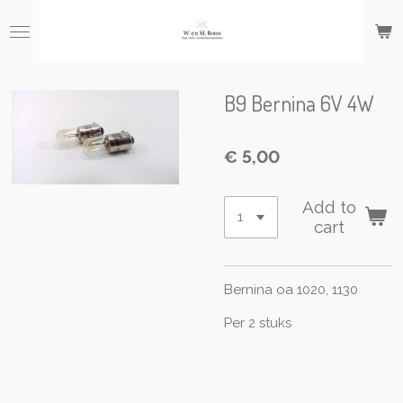
Ga
direct
naar
de
hoofdinhoud
B9 Bernina 6V 4W
€ 5,00
Add to
cart
Bernina oa 1020, 1130
Per 2 stuks