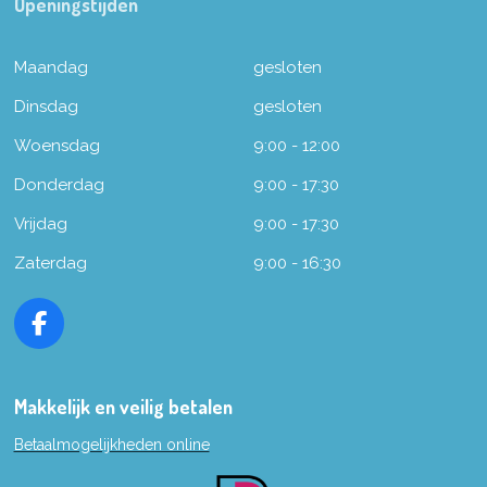
Openingstijden
Maandag
gesloten
Dinsdag
gesloten
Woensdag
9:00 - 12:00
Donderdag
9:00 - 17:30
Vrijdag
9:00 - 17:30
Zaterdag
9:00 - 16:30
F
a
c
e
Makkelijk en veilig betalen
b
Betaalmogelijkheden online
o
o